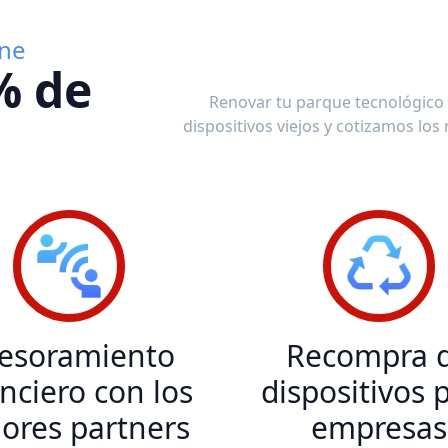
ine
% de
Renovar tu parque tecnológico
dispositivos viejos y cotizamos lo
esoramiento
Recompra 
anciero con los
dispositivos 
ores partners
empresas