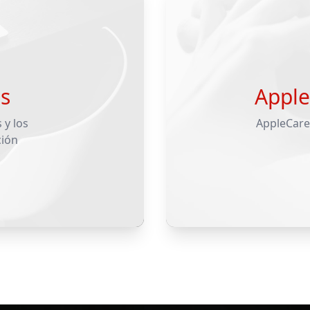
s
Apple
 y los
AppleCare 
ción