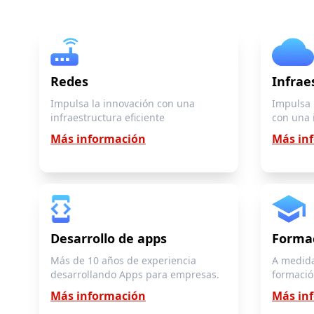
Redes
Infrae
Impulsa la innovación con una
Impulsa 
infraestructura eficiente
con una 
Más información
Más in
Desarrollo de apps
Forma
Más de 10 años de experiencia
A medida
desarrollando Apps para empresas.
formació
Más información
Más in