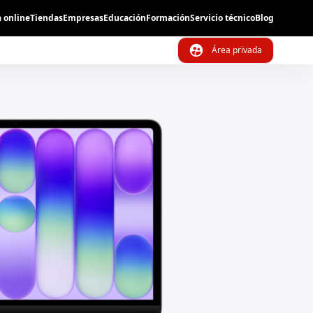
 online
Tiendas
Empresas
Educación
Formación
Servicio técnico
Blog
Cerrar
Área privada