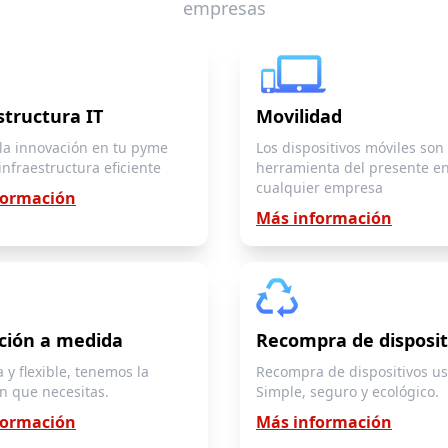
empresas
structura IT
Movilidad
la innovación en tu pyme
Los dispositivos móviles son 
infraestructura eficiente
herramienta del presente e
cualquier empresa
formación
Más información
ción a medida
Recompra de disposit
 y flexible, tenemos la
Recompra de dispositivos u
n que necesitas.
Simple, seguro y ecológico.
formación
Más información