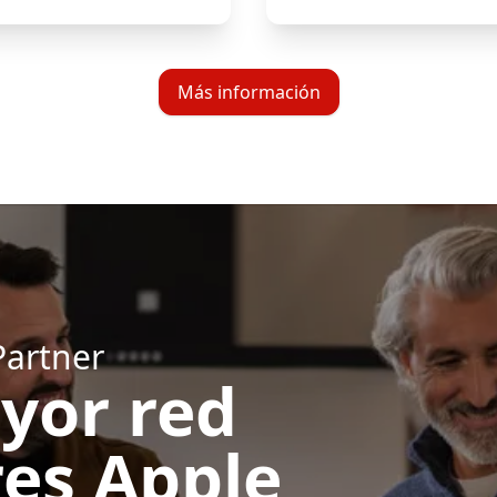
Más información
Partner
yor red
res Apple