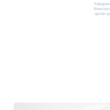
Trabajamo
financiac
opción qu