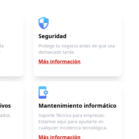
Seguridad
la
Protege tu negocio antes de que sea
n
demasiado tarde.
Más información
ivos
Mantenimiento informático
sados.
Soporte Técnico para empresas.
Estamos aquí para ayudarte en
cualquier incidencia tecnológica.
Más información