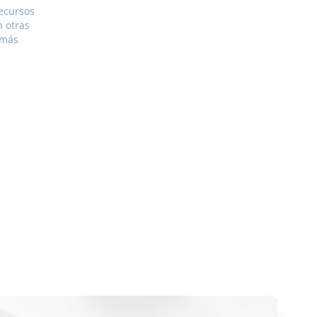
ecursos
n otras
 más