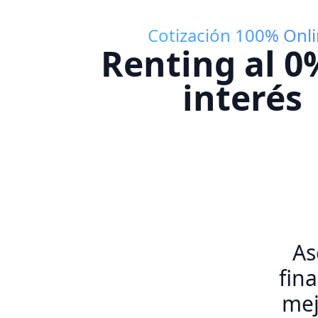
Cotización 100% Onl
Renting al 0
interés
As
fin
mej