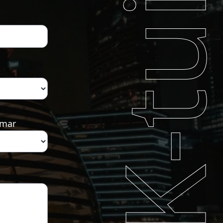
K-tui
amar