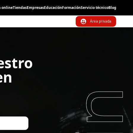
 online
Tiendas
Empresas
Educación
Formación
Servicio técnico
Blog
Cerrar
Área privada
estro
en