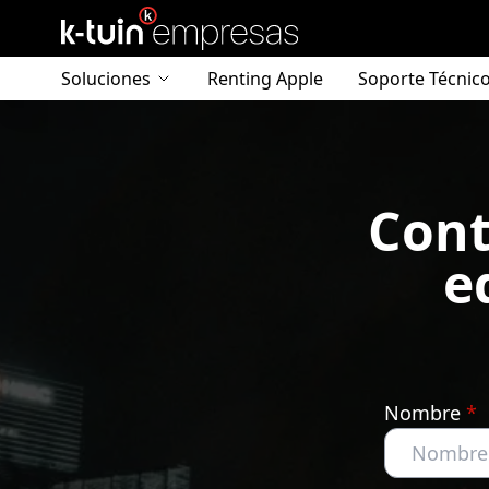
Soluciones
Renting Apple
Soporte Técnic
Infraestructura IT
Movilidad
Cont
Seguridad
e
Continuidad de negocio
Gestión de dispositivos
Monitores profesionales EIZO
Apps a medida
Nombre
*