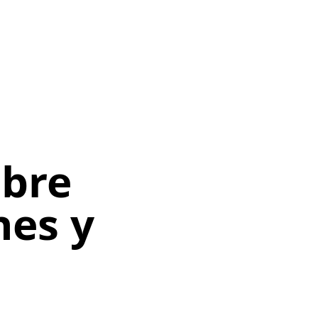
ubre
nes y