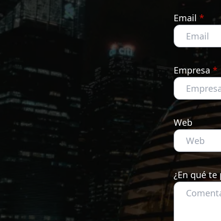
Email
*
Empresa
*
Web
¿En qué te